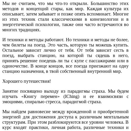
Мы не считаем, что мы что-то открыли. Большинство этих
методов и концепций стары, как мир. Каждая культура их
описывает, затем забывает и позже опять вспоминает. Многие
из этих техник стали классическими в кинезиологии и в
энергетической психологии, также они часто встречаются во
многих традициях.
И техники и методы работают. Но техники и методы не более,
чем билеты на поезд. Это часть, которую ты можешь купить.
Остальное зависит лично от тебя. От тебя зависит сесть в
поезд, выбрать станцию, на которой ты сядешь в него,
принять решение поедешь ли ты с купе с пассажирами или в
одиночестве. В конце концов, все поезда приезжают на одну
станцию назначения, в твой собственный внутренний мир.
Хорошего путешествия!
Занятие посвящено выходу из парадигмы страха. Мы будем
изучать «Книгу перемен» (IChing) и ее взаимосвязи с
эмоциями, спиралью стресса, парадигмой страха.
Мы найдем равновесие между врожденной и приобретенной
энергией для достижения доступа к различным ментальным
структурам. При этом разблокируются все уровни человека. В
курс входят практики, личная работа, различные техники и