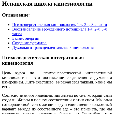
Испанская школа кинезиологии
Оглавление:
Психоэнергетическая кинезиология, 1-я, 2-я, 3-я части
Восстановление врожденного потенциала 1-я, 2-я, 3-я
части
Баланс энергии
Создание форматов
Духовная и трансцендентальная кинезиология
Психоэнергетическая интегративная
кинезиология
Цель курса по психоэнергетической интегративной
кинезиологии – это достижение соединения с духовным
измерением. Жить счастливо, выражая себя такими, какие мы
есть.
Согласно знаниям индейцев, мы живем во сне, который сами
создали. Живем в полном соответствии с этим сном. Мы сами
сотворили свой сон о жизни в аду и единственно возможный
вариант выхода из собственного ада – это признать, где мы
находимся, кто мы и какую свободу ищем. Осознайте, что у