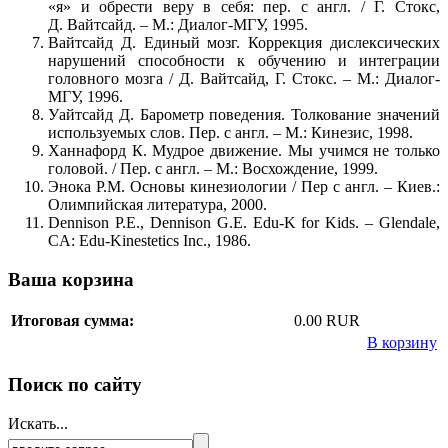
«я» и обрести веру в себя: пер. с англ. / Г. Стокс,
Д. Вайтсайд. – М.: Диалог-МГУ, 1995.
Вайтсайд Д. Единый мозг. Коррекция дислексических
нарушений способности к обучению и интеграции
головного мозга / Д. Вайтсайд, Г. Стокс. – М.: Диалог-
МГУ, 1996.
Уайтсайд Д. Барометр поведения. Толкование значений
используемых слов. Пер. с англ. – М.: Кинезис, 1998.
Ханнафорд К. Мудрое движение. Мы учимся не только
головой. / Пер. с англ. – М.: Восхождение, 1999.
Энока Р.М. Основы кинезиологии / Пер с англ. – Киев.:
Олимпийская литература, 2000.
Dennison P.E., Dennison G.E. Edu-K for Kids. – Glendale,
CA: Edu-Kinestetics Inc., 1986.
Ваша корзина
Итоговая сумма:
0.00 RUR
В корзину
Поиск по сайту
Искать...