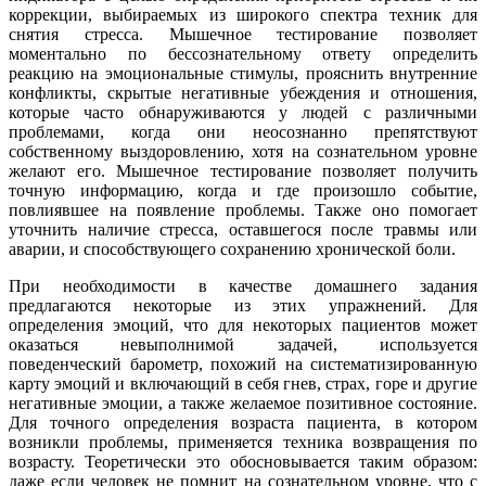
коррекции, выбираемых из широкого спектра техник для
снятия стресса. Мышечное тестирование позволяет
моментально по бессознательному ответу определить
реакцию на эмоциональные стимулы, прояснить внутренние
конфликты, скрытые негативные убеждения и отношения,
которые часто обнаруживаются у людей с различными
проблемами, когда они неосознанно препятствуют
собственному выздоровлению, хотя на сознательном уровне
желают его. Мышечное тестирование позволяет получить
точную информацию, когда и где произошло событие,
повлиявшее на появление проблемы. Также оно помогает
уточнить наличие стресса, оставшегося после травмы или
аварии, и способствующего сохранению хронической боли.
При необходимости в качестве домашнего задания
предлагаются некоторые из этих упражнений. Для
определения эмоций, что для некоторых пациентов может
оказаться невыполнимой задачей, используется
поведенческий барометр, похожий на систематизированную
карту эмоций и включающий в себя гнев, страх, горе и другие
негативные эмоции, а также желаемое позитивное состояние.
Для точного определения возраста пациента, в котором
возникли проблемы, применяется техника возвращения по
возрасту. Теоретически это обосновывается таким образом:
даже если человек не помнит на сознательном уровне, что с