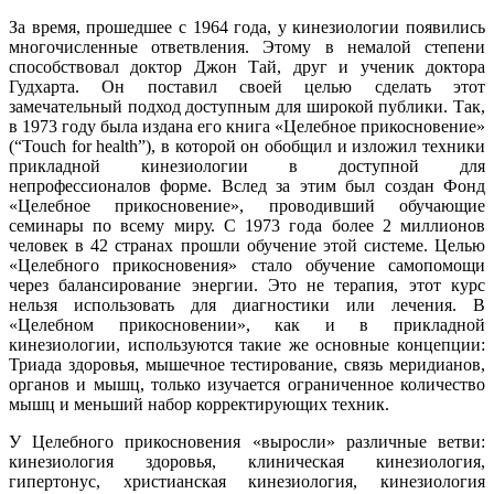
За время, прошедшее с 1964 года, у кинезиологии появились
многочисленные ответвления. Этому в немалой степени
способствовал доктор Джон Тай, друг и ученик доктора
Гудхарта. Он поставил своей целью сделать этот
замечательный подход доступным для широкой публики. Так,
в 1973 году была издана его книга «Целебное прикосновение»
(“Touch for health”), в которой он обобщил и изложил техники
прикладной кинезиологии в доступной для
непрофессионалов форме. Вслед за этим был создан Фонд
«Целебное прикосновение», проводивший обучающие
семинары по всему миру. С 1973 года более 2 миллионов
человек в 42 странах прошли обучение этой системе. Целью
«Целебного прикосновения» стало обучение самопомощи
через балансирование энергии. Это не терапия, этот курс
нельзя использовать для диагностики или лечения. В
«Целебном прикосновении», как и в прикладной
кинезиологии, используются такие же основные концепции:
Триада здоровья, мышечное тестирование, связь меридианов,
органов и мышц, только изучается ограниченное количество
мышц и меньший набор корректирующих техник.
У Целебного прикосновения «выросли» различные ветви:
кинезиология здоровья, клиническая кинезиология,
гипертонус, христианская кинезиология, кинезиология