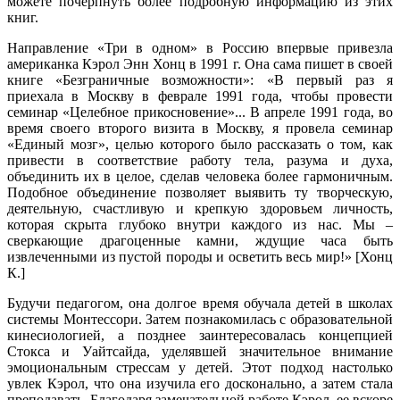
можете почерпнуть более подробную информацию из этих
книг.
Направление «Три в одном» в Россию впервые привезла
американка Кэрол Энн Хонц в 1991 г. Она сама пишет в своей
книге «Безграничные возможности»: «В первый раз я
приехала в Москву в феврале 1991 года, чтобы провести
семинар «Целебное прикосновение»... В апреле 1991 года, во
время своего второго визита в Москву, я провела семинар
«Единый мозг», целью которого было рассказать о том, как
привести в соответствие работу тела, разума и духа,
объединить их в целое, сделав человека более гармоничным.
Подобное объединение позволяет выявить ту творческую,
деятельную, счастливую и крепкую здоровьем личность,
которая скрыта глубоко внутри каждого из нас. Мы –
сверкающие драгоценные камни, ждущие часа быть
извлеченными из пустой породы и осветить весь мир!» [Хонц
К.]
Будучи педагогом, она долгое время обучала детей в школах
системы Монтессори. Затем познакомилась с образовательной
кинесиологией, а позднее заинтересовалась концепцией
Стокса и Уайтсайда, уделявшей значительное внимание
эмоциональным стрессам у детей. Этот подход настолько
увлек Кэрол, что она изучила его досконально, а затем стала
преподавать. Благодаря замечательной работе Кэрол, ее вскоре