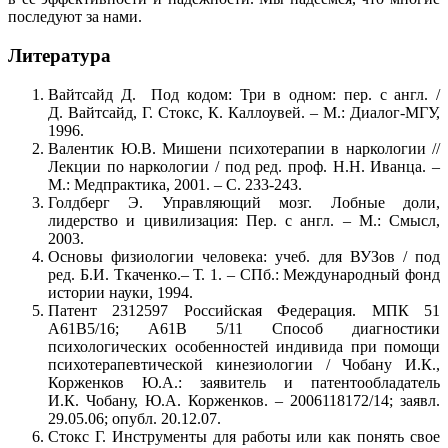
последуют за нами.
Литература
Вайтсайд Д. Под кодом: Три в одном: пер. с англ. /
Д. Вайтсайд, Г. Стокс, К. Каллоувей. – М.: Диалог-МГУ,
1996.
Валентик Ю.В. Мишени психотерапии в наркологии //
Лекции по наркологии / под ред. проф. Н.Н. Иванца. –
М.: Медпрактика, 2001. – С. 233-243.
Голдберг Э. Управляющий мозг. Лобные доли,
лидерство и цивилизация: Пер. с англ. – М.: Смысл,
2003.
Основы физиологии человека: учеб. для ВУЗов / под
ред. Б.И. Ткаченко.– Т. 1. – СПб.: Международный фонд
истории науки, 1994.
Патент 2312597 Российская Федерация. МПК 51
А61В5/16; А61В 5/11 Способ диагностики
психологических особенностей индивида при помощи
психотерапевтической кинезиологии / Чобану И.К.,
Корженков Ю.А.: заявитель и патентообладатель
И.К. Чобану, Ю.А. Корженков. – 2006118172/14; заявл.
29.05.06; опубл. 20.12.07.
Стокс Г. Инструменты для работы или как понять свое