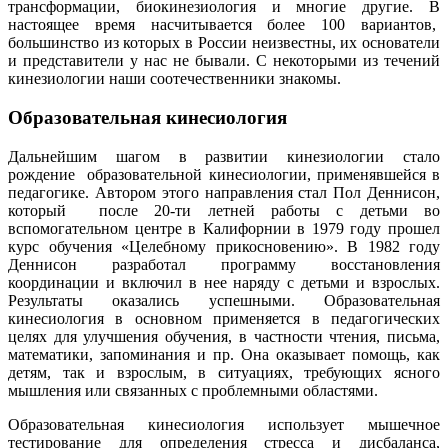
трансформации, биокинезиология и многие другие. В
настоящее время насчитывается более 100 вариантов,
большинство из которых в России неизвестны, их основатели
и представители у нас не бывали. С некоторыми из течений
кинезиологии наши соотечественники знакомы.
Образовательная кинесиология
Дальнейшим шагом в развитии кинезиологии стало
рождение образовательной кинесиологии, применявшейся в
педагогике. Автором этого направления стал Пол Деннисон,
который после 20-ти летней работы с детьми во
вспомогательном центре в Калифорнии в 1979 году прошел
курс обучения «Целебному прикосновению». В 1982 году
Деннисон разработал программу восстановления
координации и включил в нее наряду с детьми и взрослых.
Результаты оказались успешными. Образовательная
кинесиология в основном применяется в педагогических
целях для улучшения обучения, в частности чтения, письма,
математики, запоминания и пр. Она оказывает помощь, как
детям, так и взрослым, в ситуациях, требующих ясного
мышления или связанных с проблемными областями.
Образовательная кинесиология использует мышечное
тестирование для определения стресса и дисбаланса,