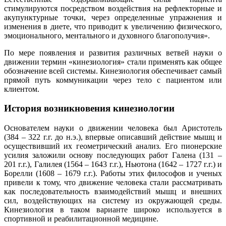
стимулируются посредством воздействия на рефлекторные и
акупунктурные точки, через определенные упражнения и
изменения в диете, что приводит к увеличению физического,
эмоционального, ментального и духовного благополучия».
По мере появления и развития различных ветвей науки о
движении термин «кинезиология» стали применять как общее
обозначение всей системы. Кинезиология обеспечивает самый
прямой путь коммуникации через тело с пациентом или
клиентом.
История возникновения кинезиологии
Основателем науки о движении человека был Аристотель
(384 – 322 г.г. до н.э.), впервые описавший действие мышц и
осуществивший их геометрический анализ. Его пионерские
усилия заложили основу последующих работ Галена (131 –
201 г.г.), Галилея (1564 – 1643 г.г.), Ньютона (1642 – 1727 г.г.) и
Борелли (1608 – 1679 г.г.). Работы этих философов и ученых
привели к тому, что движение человека стали рассматривать
как последовательность взаимодействий мышц и внешних
сил, воздействующих на систему из окружающей среды.
Кинезиология в таком варианте широко используется в
спортивной и реабилитационной медицине.