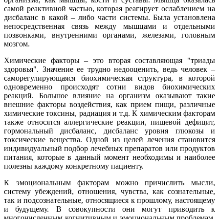
самой реактивной частью, которая реагирует ослаблением на
дисбаланс в какой – либо части системы. Была установлена
непосредственная связь между мышцами и отдельными
позвонками, внутренними органами, железами, головным
мозгом.
Химические факторы – это вторая составляющая "триады
здоровья". Значение ее трудно недооценить, ведь человек –
саморегулирующаяся биохимическая структура, в которой
одновременно происходят сотни видов биохимических
реакций. Большое влияние на организм оказывают такие
внешние факторы воздействия, как прием пищи, различные
химические токсины, радиация и т.д. К химическим факторам
также относятся аллергические реакции, пищевой дефицит,
гормональный дисбаланс, дисбаланс уровня глюкозы и
токсические вещества. Одной из целей лечения становится
индивидуальный подбор лечебных препаратов или продуктов
питания, которые в данный момент необходимы и наиболее
полезны каждому конкретному пациенту.
К эмоциональным факторам можно причислить мысли,
систему убеждений, отношения, чувства, как сознательные,
так и подсознательные, относящиеся к прошлому, настоящему
и будущему. В совокупности они могут приводить к
многочисленным когнитивным и эмоциональным проблемам,