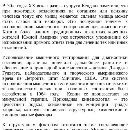
В 30-е годы ХХ века врачи – супруги Кендалл заметили, что
при некоторых воздействиях на организм или психику
человека тонус его мышц меняется: сильная мышца может
стать слабой или наоборот. Это послужило толчком к
использованию мышечного тестирования для диагностики.
Хотя в более ранних традиционных практиках коренных
жителей Южной Америки уже встречается упоминание об
использовании прямого ответа тела для лечения тех или иных
отклонений.
Использование мышечного тестирования для диагностики
состояния организма получило дальнейшее развитие и
обоснование в прикладной кинезиологии – детище Джорджа
Гудхарта, наблюдательного и творческого американского
врача из Детройта, штат Мичиган, США. Эта система
использования мышечного тестирования в диагностических и
терапевтических целях при различных состояниях была
разработана в 1964 году. Корни ее произрастают из
мануальной терапии. Прикладная кинезиология – это
целостный подход, основанный на концепции Триады
здоровья, которую составляют структурные, химические и
эмоциональные факторы.
К структурным факторам относятся такие составляющие
организма, как мышцы, кости и суставы. Мышца оказалась