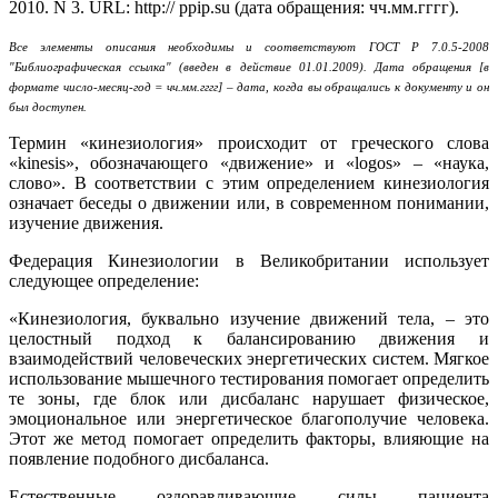
2010. N 3. URL: http:// ppip.su (дата обращения: чч.мм.гггг).
Все элементы описания необходимы и соответствуют ГОСТ Р 7.0.5-2008
"Библиографическая ссылка" (введен в действие 01.01.2009). Дата обращения [в
формате число-месяц-год = чч.мм.гггг] – дата, когда вы обращались к документу и он
был доступен.
Термин «кинезиология» происходит от греческого слова
«kinesis», обозначающего «движение» и «logos» – «наука,
слово». В соответствии с этим определением кинезиология
означает беседы о движении или, в современном понимании,
изучение движения.
Федерация Кинезиологии в Великобритании использует
следующее определение:
«Кинезиология, буквально изучение движений тела, – это
целостный подход к балансированию движения и
взаимодействий человеческих энергетических систем. Мягкое
использование мышечного тестирования помогает определить
те зоны, где блок или дисбаланс нарушает физическое,
эмоциональное или энергетическое благополучие человека.
Этот же метод помогает определить факторы, влияющие на
появление подобного дисбаланса.
Естественные оздоравливающие силы пациента