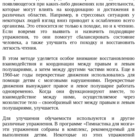
появляющегося при каких-либо движениях или деятельности,
которые могут влиять на координацию и достижения в
различных областях. Например, в стрессовых ситуациях у
некоторых людей взгляд вниз приводит к ослаблению всего
организма. Это относится не только к походке, но и к чтению.
Если вовремя это выявить и назначить подходящие
упражнения, то они помогут сбалансировать состояние
человека, а также улучшить его походку и восстановить
легкость чтения.
В этом методе уделяется особое внимание восстановлению
взаимодействия и координации между правым и левым
полушариями, а затем между другими частями мозга. Еще в
1960-ые годы перекрестные движения использовались для
помощи детям с мозговыми нарушениями. Перекрестные
движения вынуждают правое и левое полушарие работать
одновременно. Когда они функционируют вместе, то
взаимодействие между ними, осуществляемое через
мозолистое тело – своеобразный мост между правым и левым
полушариями, улучшается.
Для улучшения обучаемости используются и другие
различные упражнения. В программе «Гимнастика для мозга»
эти упражнения собраны в комплекс, рекомендуемый для
выполнения детям. Некоторые из этих упражнений