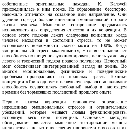
собственные оригинальные находки. К. Калэуей
присоединилась к ним позже. Их образование, бесспорно,
наложило отпечаток на созданное ими направление. Они
уделили гораздо больше внимания эмоциональной стороне
жизни человека. Мышечное тестирование предлагалось
использовать для определения стрессов и их коррекции. В
основе этого подхода лежит следующая концепция: когда
человек находится в состоянии стресса, то не может
использовать возможности своего мозга на 100%. Когда
эмоциональный стресс заканчивается, мозг восстанавливает
способность полноценно функционировать, используя логику
левого и творческий подход правого полушария. Целостный
мозг обеспечивает интегрированный взгляд на жизнь. Во
многом эмоциональные, физические и поведенческие
проблемы произрастают из прошлых травм. Техники
концепции «Три в одном» в первую очередь восстанавливают
способность осуществлять свободный выбор в настоящем
времени без тормозящих последствий прошлого опыта.
Первым шагом коррекции становится определение
нерешенных эмоциональных стрессов и отрицательных
убеждений, которые мешают людям функционировать,
используя весь свой потенциал. Основным методом
обследования является мышечное тестирование мышцы
индикатора с целью определения приоритета стрессов и их