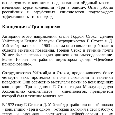
используются в комплексе под названием «Единый мозг» –
начальном курсе концепции «Три в одном». Опыт работы
российских и зарубежных кинезиологов подтверждает
эффективность этого подхода.
Концепция «Три в одном»
Авторами этого направления стали Гордон Стокс, Дениел
Уайтсайд и Кендис Калэуей. Сотрудничество Г. Стокса и Д.
Уайтсайда началось в 1963 г., когда они совместно работали в
области генетики поведения. Гордон Стокс в течение почти
20 лет был в первых рядах движения за самооздоровление.
Более 10 лет он работал директором фонда «Целебное
прикосновение».
Сотрудничество Уайтсайда и Стокса, продолжавшееся более
четверти века, протекало в поле психологии и генетики
поведения. Они совместно выступали почти во всех изданиях
концепции «Три в одном». Г. Стокс создал Международную
Ассоциацию специалистов – кинезиологов, президентом
которой был в течение многих лет.
В 1972 году Г. Стокс и Д. Уайтсайд разработали новый подход
– концепцию «Три в одном», который включил в себя работу с
телом и эмоциями, достижения нейробиологии и их