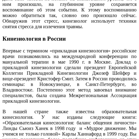
ним произошло, на глубинном уровне сохраняется
воспоминание об этом событии. К этому воспоминанию
можно обратиться так, словно оно произошло сейчас.
Обнаружив этот стресс, кинезиолог использует техники
снятия стресса для излечения травмы.
Кинезиология в России
Впервые с термином «прикладная кинезиология» российские
врачи познакомились на международной конференции по
мануальной терапии в мае 1990 г. в Москве. Доклад о
прикладной кинезиологии сделали президент Европейской
Коллегии Прикладной Кинезиологии Джозеф Шейфер и
вице-президент Кристофер Смит. Затем в России проводились
семинары: в Новокузнецке, в Санкт-Петербурге, во
Владивостоке. Постепенно этот метод завоевал внимание
специалистов, была создана Межрегиональная Ассоциация
прикладной кинезиологии.
В нашей стране также известна образовательная
кинесиология. У нас изданы следующие книги:
«Образовательная кинесиология: баланс общения личности»
Линды Сьюиз Ханек в 1998 году и «Мудрое движение. Мы
учимся не только головой» Карлы Ханнафорд в 1999 году. Вы