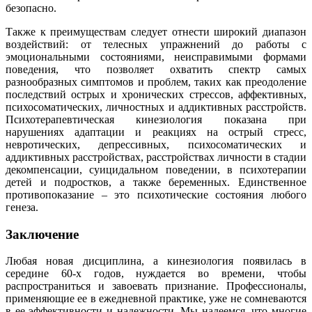
безопасно.
Также к преимуществам следует отнести широкий диапазон
воздействий: от телесных упражнений до работы с
эмоциональными состояниями, неисправимыми формами
поведения, что позволяет охватить спектр самых
разнообразных симптомов и проблем, таких как преодоление
последствий острых и хронических стрессов, аффективных,
психосоматических, личностных и аддиктивных расстройств.
Психотерапевтическая кинезиология показана при
нарушениях адаптации и реакциях на острый стресс,
невротических, депрессивных, психосоматических и
аддиктивных расстройствах, расстройствах личности в стадии
декомпенсации, суицидальном поведении, в психотерапии
детей и подростков, а также беременных. Единственное
противопоказание – это психотические состояния любого
генеза.
Заключение
Любая новая дисциплина, а кинезиология появилась в
середине 60-х годов, нуждается во времени, чтобы
распространиться и завоевать признание. Профессионалы,
применяющие ее в ежедневной практике, уже не сомневаются
в ее эффективности и надежности. Мы надеемся, что многие