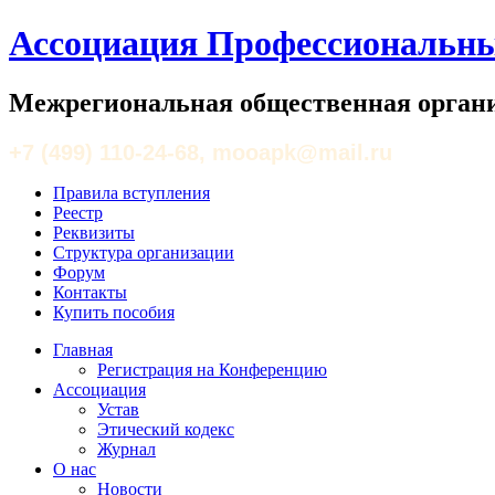
Ассоциация Профессиональны
Межрегиональная общественная органи
+7 (499) 110-24-68, mooapk@mail.ru
Правила вступления
Реестр
Реквизиты
Структура организации
Форум
Контакты
Купить пособия
Главная
Регистрация на Конференцию
Ассоциация
Устав
Этический кодекс
Журнал
О нас
Новости