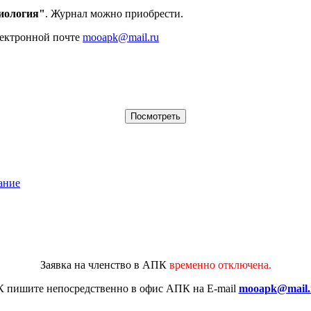
иология"
. Журнал можно приобрести.
лектронной почте
mooapk@mail.ru
ание
Заявка на членство в АПК
временно отключена.
К
пишите непосредственно в офис АПК на E-mail
mooapk@mail.