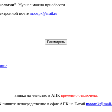
иология"
. Журнал можно приобрести.
лектронной почте
mooapk@mail.ru
ание
Заявка на членство в АПК
временно отключена.
К
пишите непосредственно в офис АПК на E-mail
mooapk@mail.