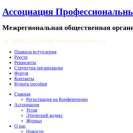
Ассоциация Профессиональны
Межрегиональная общественная органи
+7 (499) 110-24-68, mooapk@mail.ru
Правила вступления
Реестр
Реквизиты
Структура организации
Форум
Контакты
Купить пособия
Главная
Регистрация на Конференцию
Ассоциация
Устав
Этический кодекс
Журнал
О нас
Новости