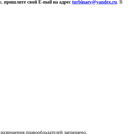
а,
пришлите свой E-mail на адрес
turbinaev@yandex.ru
. В
 разрешения правообладателей запрещено.