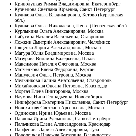
Криволуцкая Римма Владимировна, Екатеринбург
Кузнецова Светлана Юрьевна, Санкт-Петербург
Куликова Ольга Владимировна, Кетово (Курганская
обл.)
Куликова Ольга Николаевна, Пенза (Пензенская обл.)
Курлыкина Ольга Александровна, Москва
Лабутина Наталия Васильевна, Ставрополь
Ложкин Дмитрий Александрович, Челябинск
Лященко Лариса Александровна, Москва
Магура Юлия Владимировна, Москва
Мазурова Виллина Валерьевна, Псков
Максимова Наталия Олеговна, Москва
Матченкова Елена Федоровна, Курган
Мацулевич Ольга Петровна, Москва
Мельникова Галина Анатольевна, Ставрополь
Михайловская Оксана Петровна, Краснодар
Моргач Елена Викторовна, Москва
Наумова Нина Геннадьевна, Новосибирск
Никифорова Екатерина Николаевна, Санкт-Петербург
Новохатняя Светлана Арсеньевна, Москва
Одинокова Ирина Юрьевна, Москва
Павлова Ирина Руслановна, Санкт-Петербург
Пальчикова Елена Александровна, Краснодар
Парфенова Лариса Александровна, Тула
Поволоцкая Надежда Ботазовна, Владивосток