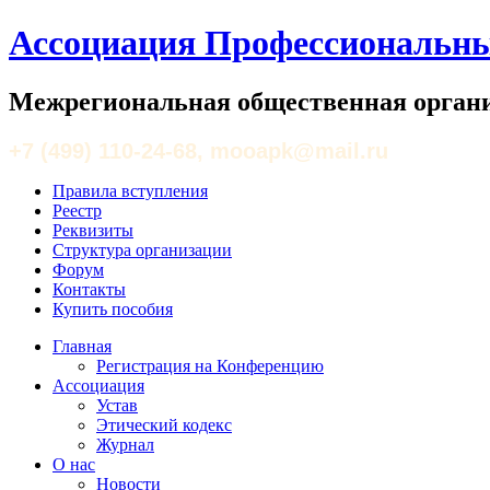
Ассоциация Профессиональны
Межрегиональная общественная органи
+7 (499) 110-24-68, mooapk@mail.ru
Правила вступления
Реестр
Реквизиты
Структура организации
Форум
Контакты
Купить пособия
Главная
Регистрация на Конференцию
Ассоциация
Устав
Этический кодекс
Журнал
О нас
Новости