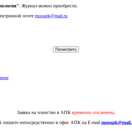
иология"
. Журнал можно приобрести.
лектронной почте
mooapk@mail.ru
ание
Заявка на членство в АПК
временно отключена.
К
пишите непосредственно в офис АПК на E-mail
mooapk@mail.