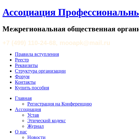
Ассоциация Профессиональны
Межрегиональная общественная органи
+7 (499) 110-24-68, mooapk@mail.ru
Правила вступления
Реестр
Реквизиты
Структура организации
Форум
Контакты
Купить пособия
Главная
Регистрация на Конференцию
Ассоциация
Устав
Этический кодекс
Журнал
О нас
Новости