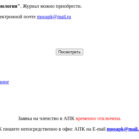
иология"
. Журнал можно приобрести.
лектронной почте
mooapk@mail.ru
ание
Заявка на членство в АПК
временно отключена.
К
пишите непосредственно в офис АПК на E-mail
mooapk@mail.