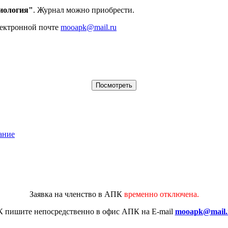
иология"
. Журнал можно приобрести.
лектронной почте
mooapk@mail.ru
ание
Заявка на членство в АПК
временно отключена.
К
пишите непосредственно в офис АПК на E-mail
mooapk@mail.