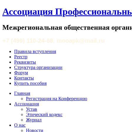
Ассоциация Профессиональны
Межрегиональная общественная органи
+7 (499) 110-24-68, mooapk@mail.ru
Правила вступления
Реестр
Реквизиты
Структура организации
Форум
Контакты
Купить пособия
Главная
Регистрация на Конференцию
Ассоциация
Устав
Этический кодекс
Журнал
О нас
Новости