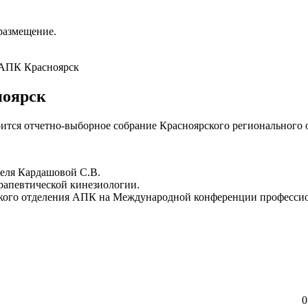
размещение.
 АПК Красноярск
ноярск
стоится отчетно-выборное собрание Красноярского регионального
теля Кардашовой С.В.
рапевтической кинезиологии.
ского отделения АПК на Международной конференции профессион
0